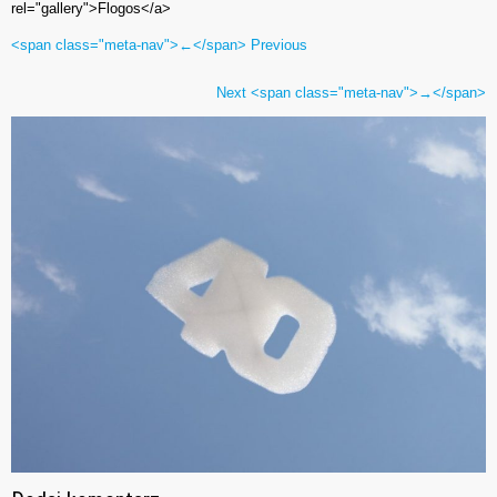
rel="gallery">Flogos</a>
<span class="meta-nav">←</span> Previous
Next <span class="meta-nav">→</span>