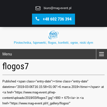
biuro@mag-event.pl
+48 602 736 394
Pirotechnika, fajerwerki, flogos, konfetti, ognie, niski dym
Menu
flogos7
Published <span class="entry-date"><time class="entry-date"
datetime="2019-03-06T16:15:58+01:00">6 marca 2019</time></span> at
<a href="https://www.mag-event.pl/wp-
content/uploads/2019/03/flogos7.jpg">900 × 675</a> in <a
href="https://www.mag-event.pl/rl_gallery/flogos/"