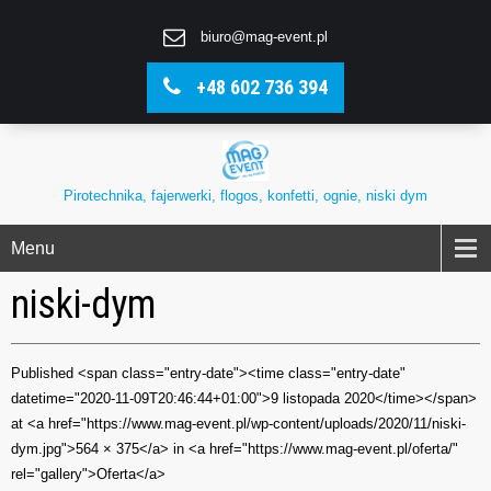
biuro@mag-event.pl
+48 602 736 394
Pirotechnika, fajerwerki, flogos, konfetti, ognie, niski dym
Menu
niski-dym
Published <span class="entry-date"><time class="entry-date"
datetime="2020-11-09T20:46:44+01:00">9 listopada 2020</time></span>
at <a href="https://www.mag-event.pl/wp-content/uploads/2020/11/niski-
dym.jpg">564 × 375</a> in <a href="https://www.mag-event.pl/oferta/"
rel="gallery">Oferta</a>