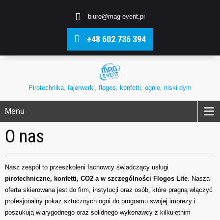
biuro@mag-event.pl
+48 602 736 394
Pirotechnika, fajerwerki, flogos, konfetti, ognie, niski dym
Menu
O nas
Nasz zespół to przeszkoleni fachowcy świadczący usługi
pirotechniczne, konfetti, CO2 a w szczególności Flogos Lite
. Nasza
oferta skierowana jest do firm, instytucji oraz osób, które pragną włączyć
profesjonalny pokaz sztucznych ogni do programu swojej imprezy i
poszukują wiarygodnego oraz solidnego wykonawcy z kilkuletnim