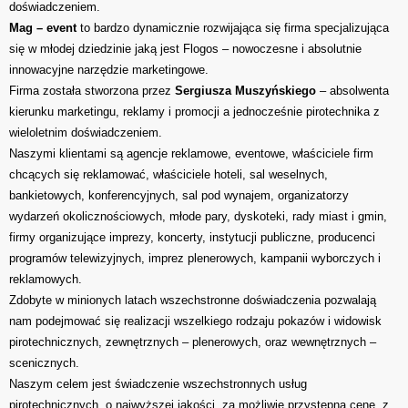
doświadczeniem.
Mag – event
to bardzo dynamicznie rozwijająca się firma specjalizująca
się w młodej dziedzinie jaką jest Flogos – nowoczesne i absolutnie
innowacyjne narzędzie marketingowe.
Firma została stworzona przez
Sergiusza Muszyńskiego
– absolwenta
kierunku marketingu, reklamy i promocji a jednocześnie pirotechnika z
wieloletnim doświadczeniem.
Naszymi klientami są agencje reklamowe, eventowe, właściciele firm
chcących się reklamować, właściciele hoteli, sal weselnych,
bankietowych, konferencyjnych, sal pod wynajem, organizatorzy
wydarzeń okolicznościowych, młode pary, dyskoteki, rady miast i gmin,
firmy organizujące imprezy, koncerty, instytucji publiczne, producenci
programów telewizyjnych, imprez plenerowych, kampanii wyborczych i
reklamowych.
Zdobyte w minionych latach wszechstronne doświadczenia pozwalają
nam podejmować się realizacji wszelkiego rodzaju pokazów i widowisk
pirotechnicznych, zewnętrznych – plenerowych, oraz wewnętrznych –
scenicznych.
Naszym celem jest świadczenie wszechstronnych usług
pirotechnicznych, o najwyższej jakości, za możliwie przystępną cenę, z